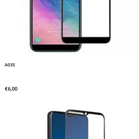
A03S
€6,00