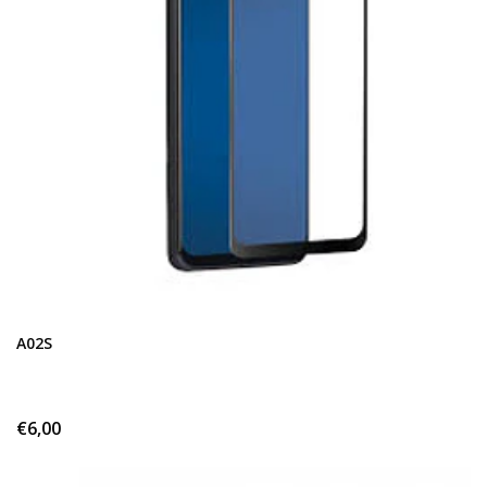
A02S
€6,00