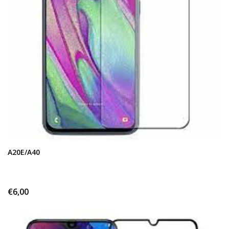
A20E/A40
€6,00