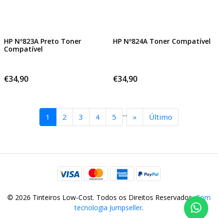
HP Nº823A Preto Toner
HP Nº824A Toner Compatível
Compatível
€34,90
€34,90
...
1
2
3
4
5
»
Último
© 2026 Tinteiros Low-Cost. Todos os Direitos Reservados.
Com
tecnologia Jumpseller
.