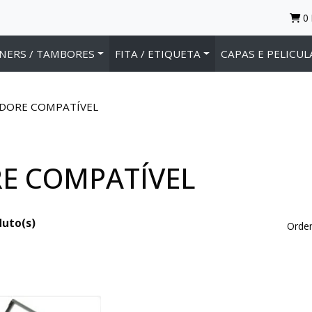
0
NERS / TAMBORES
FITA / ETIQUETA
CAPAS E PELICUL
DORE COMPATÍVEL
E COMPATÍVEL
duto(s)
Orden