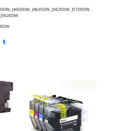
20DW, J4420DW, J4625DW, J5625DW, J5720DW,
 J5620DW
20DW