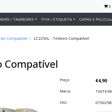
0
NERS / TAMBORES
FITA / ETIQUETA
CAPAS E PELICUL
her Compativel
LC225XL - Tinteiro Compatível
o Compatível
Preço:
€4,90
Marca:
TINTEI
SKU:
0750258