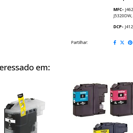
MFC-
J46
J5320DW,
DCP-
J41
Partilhar:
eressado em: