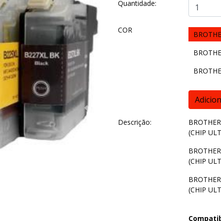
Quantidade:
COR
BROTHER
BROTHER
BROTHER
Next
Descrição:
BROTHER L
(CHIP UL
BROTHER L
(CHIP UL
BROTHER L
(CHIP UL
Compatib