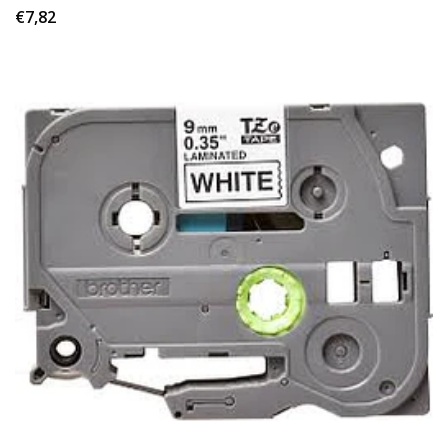
€7,82