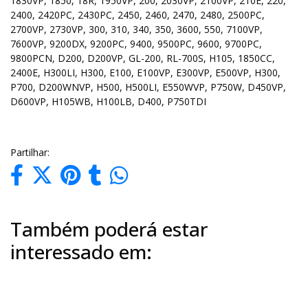
1830VP, 1850, 18R, 1950VP, 200, 2030VP, 2100VP, 210E, 220,
2400, 2420PC, 2430PC, 2450, 2460, 2470, 2480, 2500PC,
2700VP, 2730VP, 300, 310, 340, 350, 3600, 550, 7100VP,
7600VP, 9200DX, 9200PC, 9400, 9500PC, 9600, 9700PC,
9800PCN, D200, D200VP, GL-200, RL-700S, H105, 1850CC,
2400E, H300LI, H300, E100, E100VP, E300VP, E500VP, H300,
P700, D200WNVP, H500, H500LI, E550WVP, P750W, D450VP,
D600VP, H105WB, H100LB, D400, P750TDI
Partilhar:
Também poderá estar
interessado em: