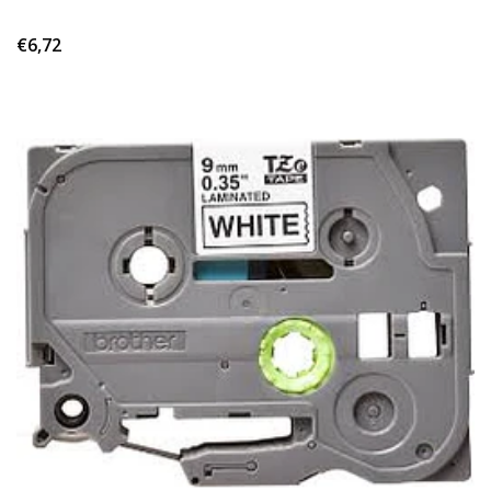
€6,72