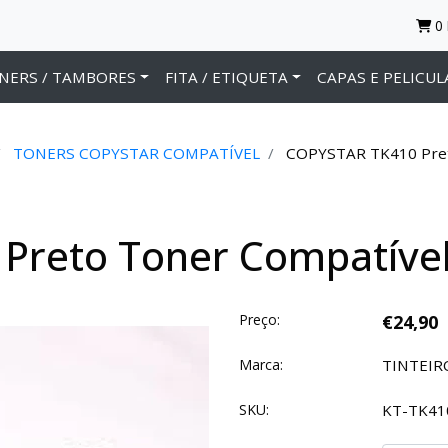
0
NERS / TAMBORES
FITA / ETIQUETA
CAPAS E PELICUL
TONERS COPYSTAR COMPATÍVEL
COPYSTAR TK410 Pre
Preto Toner Compatíve
Preço:
€24,90
Marca:
TINTEI
SKU:
KT-TK41