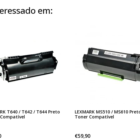
eressado em:
K T640 / T642 / T644 Preto
LEXMARK MS510 / MS610 Pret
 Compatível
Toner Compatível
0
€59,90