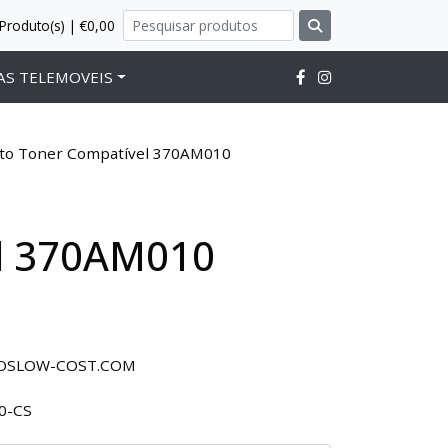
Produto(s) | €0,00
AS TELEMOVEIS
to Toner Compatível 370AM010
l 370AM010
ROSLOW-COST.COM
0-CS