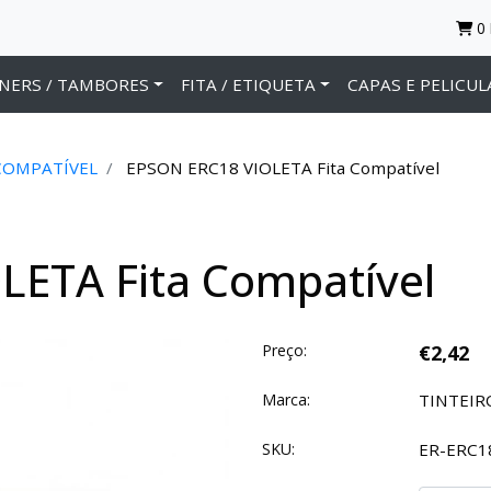
0
NERS / TAMBORES
FITA / ETIQUETA
CAPAS E PELICUL
COMPATÍVEL
EPSON ERC18 VIOLETA Fita Compatível
LETA Fita Compatível
Preço:
€2,42
Marca:
TINTEI
SKU:
ER-ERC1