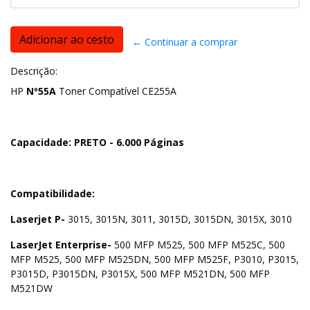
← Continuar a comprar
Descrição:
HP
Nº55A
Toner Compatível CE255A
Capacidade: PRETO - 6.000 Páginas
Compatibilidade:
Laserjet P-
3015, 3015N, 3011, 3015D, 3015DN, 3015X, 3010
LaserJet Enterprise-
500 MFP M525, 500 MFP M525C, 500
MFP M525, 500 MFP M525DN, 500 MFP M525F, P3010, P3015,
P3015D, P3015DN, P3015X, 500 MFP M521DN, 500 MFP
M521DW