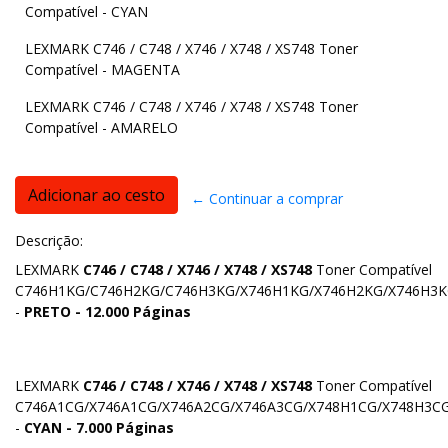
Compatível - CYAN
LEXMARK C746 / C748 / X746 / X748 / XS748 Toner
Compatível - MAGENTA
LEXMARK C746 / C748 / X746 / X748 / XS748 Toner
Compatível - AMARELO
← Continuar a comprar
Descrição:
LEXMARK
C746 / C748 / X746 / X748 / XS748
Toner Compatível
C746H1KG/C746H2KG/C746H3KG/X746H1KG/X746H2KG/X746H3K
-
PRETO - 12.000 Páginas
LEXMARK
C746 / C748 / X746 / X748 / XS748
Toner Compatível
C746A1CG/X746A1CG/X746A2CG/X746A3CG/X748H1CG/X748H3C
-
CYAN - 7.000 Páginas