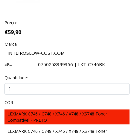
Preço:
€59,90
Marca:
TINTEIROSLOW-COST.COM
SKU:
0750258399356 | LXT-C746BK
Quantidade:
COR
LEXMARK C746 / C748 / X746 / X748 / XS748 Toner
Compatível - PRETO
LEXMARK C746 / C748 / X746 / X748 / XS748 Toner