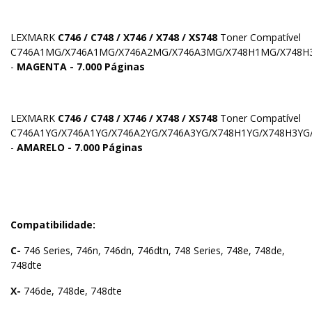
LEXMARK
C746 / C748 / X746 / X748 / XS748
Toner Compatível
C746A1MG/X746A1MG/X746A2MG/X746A3MG/X748H1MG/X748H
-
MAGENTA - 7.000 Páginas
LEXMARK
C746 / C748 / X746 / X748 / XS748
Toner Compatível
C746A1YG/X746A1YG/X746A2YG/X746A3YG/X748H1YG/X748H3YG
-
AMARELO - 7.000 Páginas
Compatibilidade:
C-
746 Series, 746n, 746dn, 746dtn, 748 Series, 748e, 748de,
748dte
X-
746de, 748de, 748dte