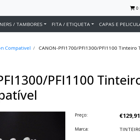
0
NERS / TAMBORES
FITA / ETIQUETA
CAPAS E PELICUL
n Compativel
CANON-PFI1700/PFI1300/PFI1100 Tinteiro T
I1300/PFI1100 Tinteiro
atível
Preço:
€129,91
Marca:
TINTEI