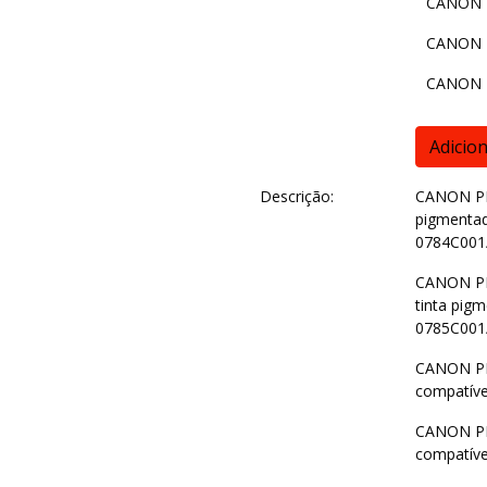
CANON P
CANON P
CANON P
Descrição:
CANON PFI
pigmentad
0784C001
CANON PF
tinta pig
0785C001
CANON PFI
compatív
CANON PFI
compatív