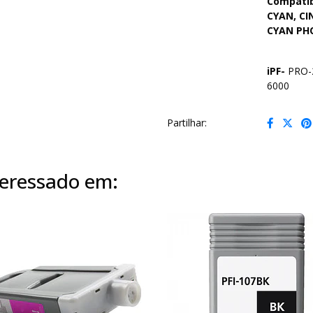
Compatib
CYAN, C
CYAN PH
iPF-
PRO-2
6000
Partilhar:
eressado em: