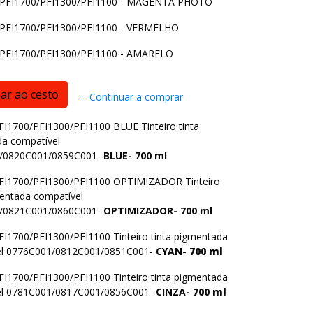
FI1700/PFI1300/PFI1100 - MAGENTA PHOTO
FI1700/PFI1300/PFI1100 - VERMELHO
FI1700/PFI1300/PFI1100 - AMARELO
← Continuar a comprar
1700/PFI1300/PFI1100 BLUE Tinteiro tinta
a compatível
/0820C001/0859C001-
BLUE- 700 ml
I1700/PFI1300/PFI1100 OPTIMIZADOR Tinteiro
mentada compatível
/0821C001/0860C001-
OPTIMIZADOR-
700 ml
1700/PFI1300/PFI1100 Tinteiro tinta pigmentada
el 0776C001/0812C001/0851C001-
CYAN-
700 ml
1700/PFI1300/PFI1100 Tinteiro tinta pigmentada
el 0781C001/0817C001/0856C001-
CINZA-
700 ml