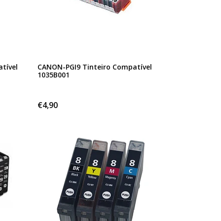
tível
CANON-PGI9 Tinteiro Compatível
1035B001
€4,90