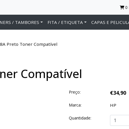
0
NERS / TAMBORES
FITA / ETIQUETA
CAPAS E PELICUL
8A Preto Toner Compatível
ner Compatível
Preço:
€34,90
Marca:
HP
Quantidade: