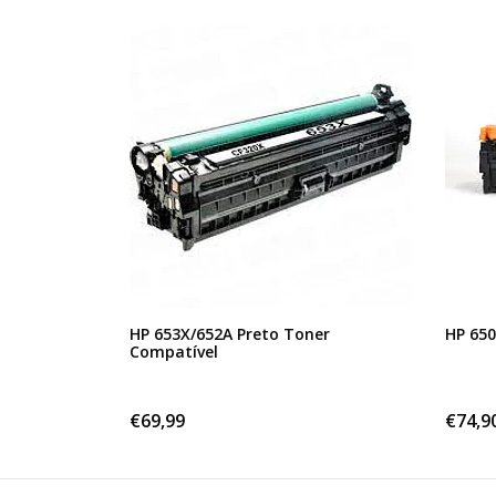
HP 653X/652A Preto Toner
HP 650
Compatível
€69,99
€74,9