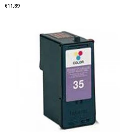
€11,89