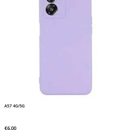
A57 4G/5G
€6,00